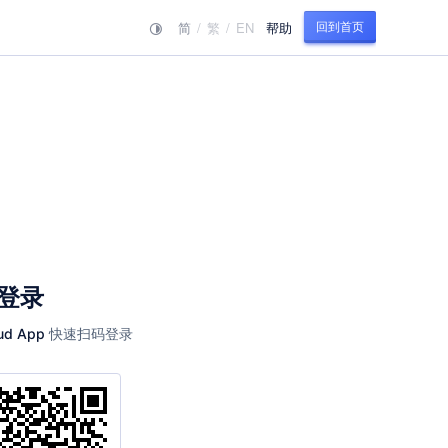
简
/
繁
/
EN
帮助
回到首页
登录
快速扫码登录
ud App