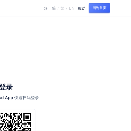
简
/
繁
/
EN
帮助
回到首页
登录
快速扫码登录
ud App